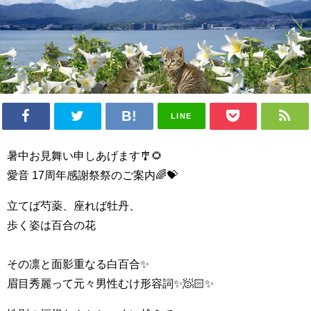
LINE
暑中お見舞い申しあげます🎐🌻
愛音 17周年感謝祭祭のご案内🌈💝
立てば芍薬、座れば牡丹、
歩く姿は百合の花
その凛と面影重なる白百合✨
眉目秀麗って元々男性むけ形容詞✨🧖🏻✨