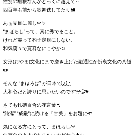
性別の垣根なんかとっくに越えて‥
四百年も前から歌舞伎してたり🎎
あぁ見目に麗し👀✨
“まほらし”って、真に秀でること。
けれど美って杓子定規にしない、
和気藹々で寛容なにこやか☺️
女形(おやま)文化にまで磨き上げた融通性が折衷文化の真髄
📜
そんな “まほろば” が日本で🇯🇵
大和心だと誇りに思いたいのです🎌😌💗
さても鉄砲百合の花言葉📕
“純潔” “威厳”に続ける「甘美」をお題に🤲
気になる方にとって、まほらし👰
白百合のようでありたいのが女心👩✨