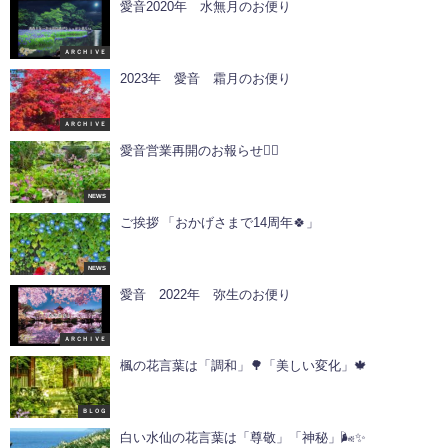
愛音2020年 水無月のお便り
ＡＲＣＨＩＶＥ
2023年 愛音 霜月のお便り
ＡＲＣＨＩＶＥ
愛音営業再開のお報らせ🙇‍♀
NEWS
ご挨拶 「おかげさまで14周年🍀」
NEWS
愛音 2022年 弥生のお便り
ＡＲＣＨＩＶＥ
楓の花言葉は「調和」🌳「美しい変化」🍁
ＢＬＯＧ
白い水仙の花言葉は「尊敬」「神秘」🌬️✨