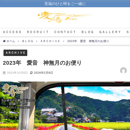
至福のひと時をご一緒に
ＡＣＣＥＳＳ
ＲＥＣＲＵＩＴ
ＣＯＮＴＡＣＴ
ＢＬＯＧ
ＧＡＬＬＥＲＹ
Ｓ
ホーム
ＢＬＯＧ
ＡＲＣＨＩＶＥ
2023年 愛音 神無月のお便り
ＡＲＣＨＩＶＥ
2023年 愛音 神無月のお便り
2023年10月8日
2026年2月8日