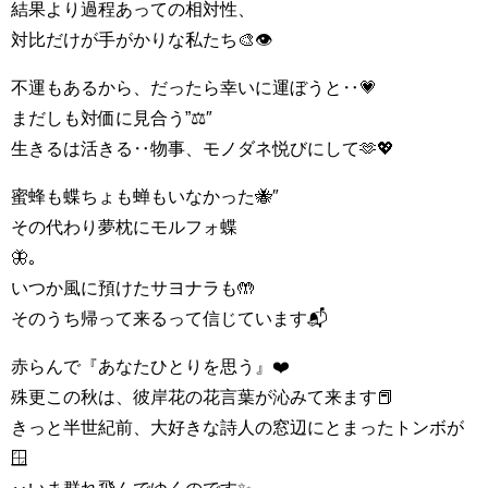
結果より過程あっての相対性、
対比だけが手がかりな私たち🎨👁
不運もあるから、だったら幸いに運ぼうと‥💗
まだしも対価に見合う”⚖″
生きるは活きる‥物事、モノダネ悦びにして🫶💖
蜜蜂も蝶ちょも蝉もいなかった🐝″
その代わり夢枕にモルフォ蝶
🦋｡
いつか風に預けたサヨナラも🤲
そのうち帰って来るって信じています📬
赤らんで『あなたひとりを思う』❤️
殊更この秋は、彼岸花の花言葉が沁みて来ます📕
きっと半世紀前、大好きな詩人の窓辺にとまったトンボが
🪟
‥いま群れ飛んでゆくのです✨｡