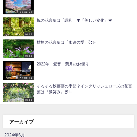
ＡＲＣＨＩＶＥ
楓の花言葉は「調和」🌳「美しい変化」🍁
ＢＬＯＧ
桔梗の花言葉は「永遠の愛」🥰✨
ＢＬＯＧ
2022年 愛音 葉月のお便り
ＡＲＣＨＩＶＥ
そろそろ秋薔薇の季節🌹イングリッシュローズの花言
葉は『微笑み』📕✨
ＢＬＯＧ
アーカイブ
2024年6月