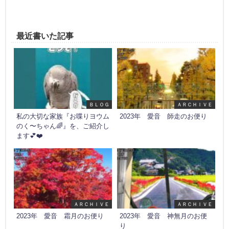
最近書いた記事
ＢＬＯＧ
ＡＲＣＨＩＶＥ
私の大切な家族『お喋りヨウム
2023年 愛音 師走のお便り
のく〜ちゃん🌈』を、ご紹介し
ます💕❤️
ＡＲＣＨＩＶＥ
ＡＲＣＨＩＶＥ
2023年 愛音 霜月のお便り
2023年 愛音 神無月のお便
り