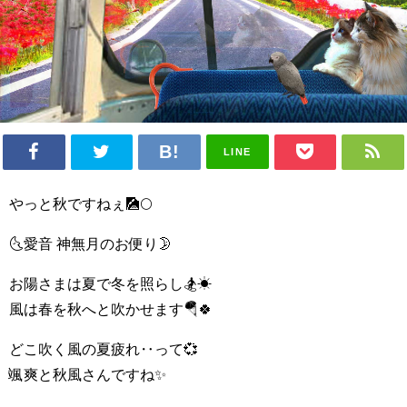
LINE
やっと秋ですねぇ🎑🌕
🌜愛音 神無月のお便り🌛
お陽さまは夏で冬を照らし🏂☀
風は春を秋へと吹かせます🪂🍀
どこ吹く風の夏疲れ‥って💞
颯爽と秋風さんですね✨