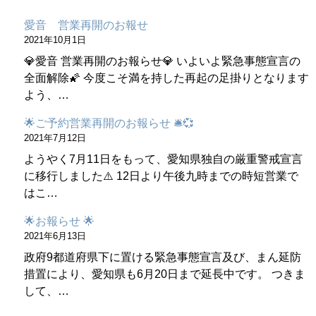
愛音 営業再開のお報せ
2021年10月1日
💎愛音 営業再開のお報らせ💎 いよいよ緊急事態宣言の
全面解除🌠 今度こそ満を持した再起の足掛りとなります
よう、…
🌟ご予約営業再開のお報らせ 🛎💞
2021年7月12日
ようやく7月11日をもって、愛知県独自の厳重警戒宣言
に移行しました⚠️ 12日より午後九時までの時短営業で
はこ…
🌟お報らせ 🌟
2021年6月13日
政府9都道府県下に置ける緊急事態宣言及び、まん延防
措置により、愛知県も6月20日まで延長中です。 つきま
して、…