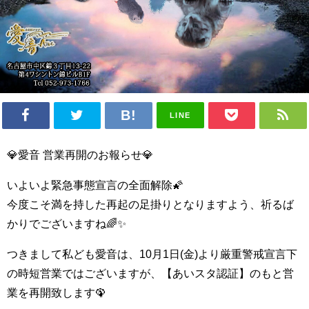
LINE
💎愛音 営業再開のお報らせ💎
いよいよ緊急事態宣言の全面解除🌠
今度こそ満を持した再起の足掛りとなりますよう、祈るば
かりでございますね🌈✨
つきまして私ども愛音は、10月1日(金)より厳重警戒宣言下
の時短営業ではございますが、【あいスタ認証】のもと営
業を再開致します🦚