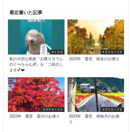
最近書いた記事
ＢＬＯＧ
ＡＲＣＨＩＶＥ
私の大切な家族『お喋りヨウム
2023年 愛音 師走のお便り
のく〜ちゃん🌈』を、ご紹介し
ます💕❤️
ＡＲＣＨＩＶＥ
ＡＲＣＨＩＶＥ
2023年 愛音 霜月のお便り
2023年 愛音 神無月のお便
り