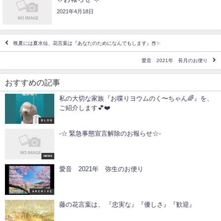
2021年4月18日
晩夏には夏水仙、花言葉は『あなたのためになんでもします』📕✨
愛音 2021年 長月のお便り
おすすめの記事
私の大切な家族『お喋りヨウムのく〜ちゃん🌈』を、
ご紹介します💕❤️
ＢＬＯＧ
-☆ 緊急事態宣言解除のお報らせ☆-
NEWS
愛音 2021年 弥生のお便り
ＡＲＣＨＩＶＥ
藤の花言葉は、 『忠実な』『優しさ』『歓迎』