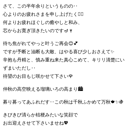
さて、この半年余りというものの‥
心よりのお疲れさまを申し上げたく🙇‍♀
何よりお疲れほぐしの癒やしと和み、
芯からお寛ぎ頂きたいのです🪔🍷
待ち焦がれてやっと叶うご再会😊💕
ですが予断と油断も大敵、はやる喜び少しおさえて✨
辛抱も丹精と、慎み重ね来た真心こめて、キリリ清楚にい
ずまいただし‥
待望のお目もじ咲かせて下さい🌹
仲秋の高空映える瑠璃いろの高まり🏙️
募り募ってあふれだす‥この秋は千秋ふかめて万秋🍁✨🍇
きびきび清らか桔梗みたいな笑顔で
お出迎えさせて下さいませね💖