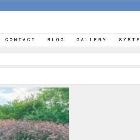
ＣＯＮＴＡＣＴ
ＢＬＯＧ
ＧＡＬＬＥＲＹ
ＳＹＳＴＥ