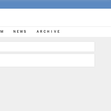
Ｍ
ＮＥＷＳ
ＡＲＣＨＩＶＥ