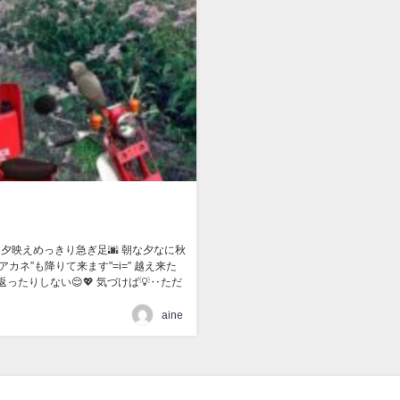
 夕映えめっきり急ぎ足🌆 朝な夕なに秋
カネ″も降りて来ます"=i=″ 越え来た
ったりしない😌💖 気づけば💡‥ただ
aine