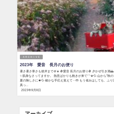
ＡＲＣＨＩＶＥ
2023年 愛音 長月のお便り
暑さ暑さ寒さも彼岸まで🍧☀️ 🍇愛音 長月のお便り🍇 夕かぜ引き潮
✨肌身なさってますか。 熱意ばかりも飽きが来て⸂⸂🪭💦 山から"秋のア
夏の険しさに☀💦 確かな手応え覚えて‥🤲 もう省みはしても、ふり返
真っ...
2023年9月8日
アーカイブ