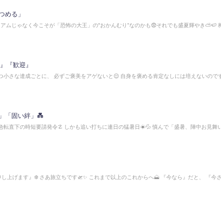
つめる」
ニアムじゃなく今こそが「恐怖の大王」の"おかんむり”なのかも😨それでも盛夏輝やき⛅🍉 
さ』『歓迎』
つ小さな達成ごとに、 必ずご褒美をアゲないと😌 自身を褒める肯定なしには培えないのです⸂
」「固い絆」💑
急転直下の時短要請発令☡ しかも追い打ちに連日の猛暑日☀💦 慎んで「盛暑、陣中お見舞
申し上げます』❄️ さあ旅立ちです🛫✨ これまで以上のこれからへ🗻 『今なら』だと、 『今