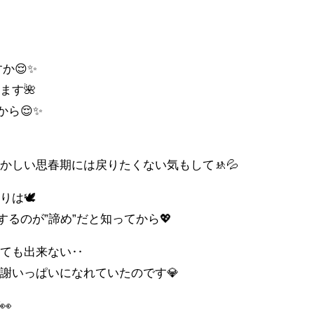
か😌✨
ます🌺
から😌✨
‥
かしい思春期には戻りたくない気もして🚸💦
りは🕊
するのが”諦め”だと知ってから💖
くても出来ない‥
謝いっぱいになれていたのです💎
👀