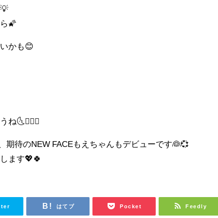
💡
ら🌠
いかも😊
‍❤️‍👨
き、期待のNEW FACEもえちゃんもデビューです👰💞
ます💖🍀
tter
はてブ
Pocket
Feedly