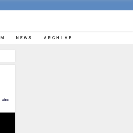
Ｍ
ＮＥＷＳ
ＡＲＣＨＩＶＥ
aine