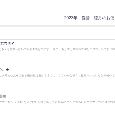
2023年 愛音 睦月のお便
のご案内 💌💕
ご褒美、そもそも悪戯っぽいのが無邪気なのです。 さて、もうすぐ微笑みで和むハロウィンですね😊🎶
化」🍁
花言葉はありません🍀けれど楓の緑は夏からすでに、ささやかな掌うち振り‥びっしりと手招い
🎀
く近所でも"レンゲ畑”を見かけた記憶があります😌 皐月空へと青みだす空と🏞️ かつて蓮華蜂