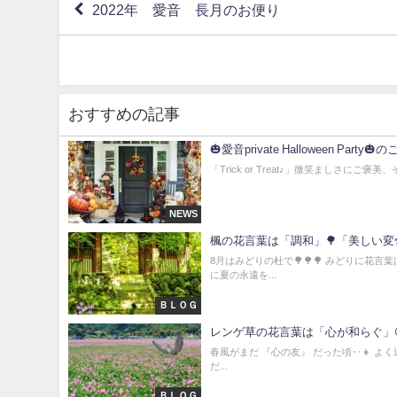
2022年 愛音 長月のお便り
おすすめの記事
🎃愛音private Halloween Party🎃
「Trick or Treat♪」微笑ましさに
NEWS
楓の花言葉は「調和」🌳「美しい変
8月はみどりの杜で🌳🌳🌳 みどりに
に夏の永遠を...
ＢＬＯＧ
レンゲ草の花言葉は「心が和らぐ」
春風がまだ 『心の友』 だった頃‥👧 よ
だ...
ＢＬＯＧ