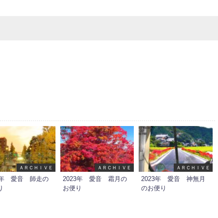
ＡＲＣＨＩＶＥ
ＡＲＣＨＩＶＥ
ＡＲＣＨＩＶＥ
23年 愛音 師走の
2023年 愛音 霜月の
2023年 愛音 神無月
り
お便り
のお便り