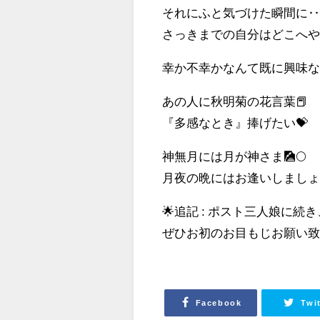
それにふと気づけた瞬間に‥
さっきまでの自分はどこへや
幸か不幸かなんて既に興味な
あの人に秋明菊の花言葉📕
『多感なとき』捧げたい💝
神無月には月が神さま🎑🌕
月夜の晩にはお逢いしましょうね🌜
🌟追記 : ポスト三人娘に続
ぜひお初のお目もじお願い致し
Facebook
Twi