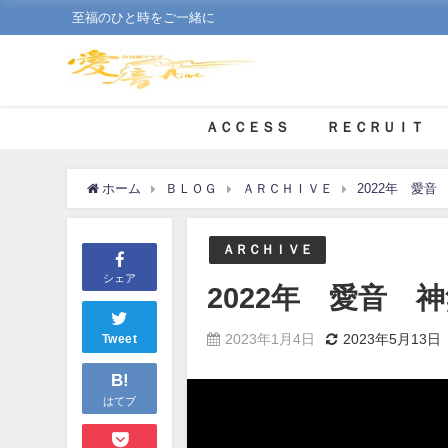
至福のひと時をご一緒に
ＡＣＣＥＳＳ
ＲＥＣＲＵＩＴ
ホーム
ＢＬＯＧ
ＡＲＣＨＩＶＥ
2022年 愛
ＡＲＣＨＩＶＥ
シェア
2022年 愛音 
2023年1月4日
2023年5月13日
Tweet
B!
はてブ