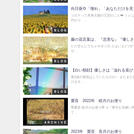
向日葵🌻「憧れ」「あなただけを見
コロナって本来太陽の王冠のこと👑 ミレ
代わり、...
ＢＬＯＧ
藤の花言葉は、 『忠実な』『優し
ただ甘んじてちゃサボリ🫠 とはいえ1つず
ゼ...
ＢＬＯＧ
【白い朝顔】優しさは「溢れる喜び
第2波の覚悟はしていたものの‥ またまた
げます」...
ＢＬＯＧ
愛音 2022年 睦月のお便り
🏵愛音 睦月のお便り🏵 ⛄『寒中お見舞い
て...
ＡＲＣＨＩＶＥ
2023年 愛音 長月のお便り