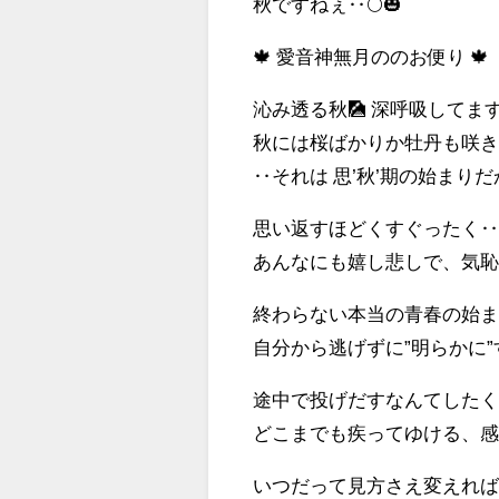
秋ですねぇ‥🌕🎃
🍁 愛音神無月ののお便り 🍁
沁み透る秋🎑 深呼吸してます
秋には桜ばかりか牡丹も咲き
‥それは 思’秋’期の始まりだ
思い返すほどくすぐったく
あんなにも嬉し悲しで、気恥
終わらない本当の青春の始ま
自分から逃げずに”明らかに”
途中で投げだすなんてした
どこまでも疾ってゆける、感
いつだって見方さえ変えれば