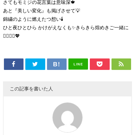
さてもモミジの花言葉は意味深🍁
あと『美しい変化』も掲げさせて💡
錦繍のように燃えたつ想い🕯
ひと夜ひとひら かけがえなくも✨きらきら煌めきご一緒に
👩‍❤️‍💋‍👨💖
LINE
この記事を書いた人