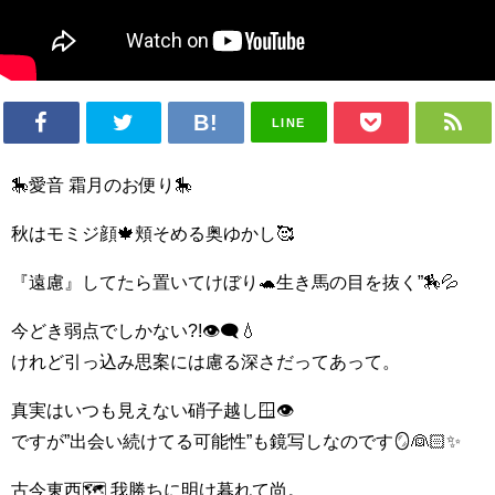
LINE
🎠愛音 霜月のお便り🎠
秋はモミジ顔🍁頬そめる奥ゆかし🥰
『遠慮』してたら置いてけぼり🐢生き馬の目を抜く”🏇💦
今どき弱点でしかない?!👁‍🗨💧
けれど引っ込み思案には慮る深さだってあって。
真実はいつも見えない硝子越し🪟👁
ですが”出会い続けてる可能性”も鏡写しなのです🪞👰🏻✨
古今東西🗺 我勝ちに明け暮れて尚。