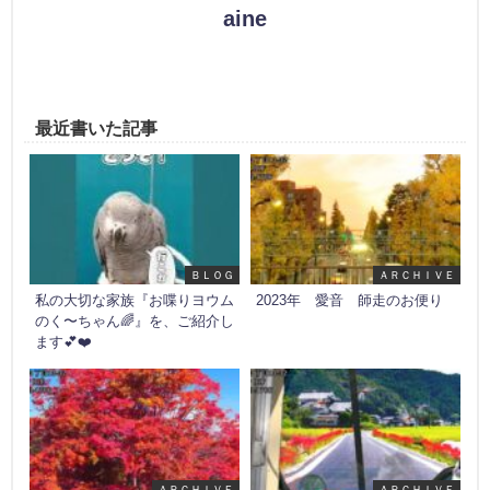
aine
最近書いた記事
ＢＬＯＧ
ＡＲＣＨＩＶＥ
私の大切な家族『お喋りヨウム
2023年 愛音 師走のお便り
のく〜ちゃん🌈』を、ご紹介し
ます💕❤️
ＡＲＣＨＩＶＥ
ＡＲＣＨＩＶＥ