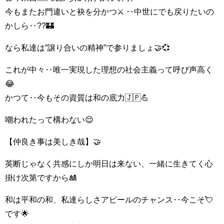
今もまたお門違いと袂を分かつ⚔️ ‥中世にでも戻りたいの
かしら‥??🏰
なら私達は”譲り合いの精神”で参りましょ🤝💞
これが中々‥唯一実現した理想の社会主義って呼び声高く
😂
かつて‥今もその資質は和の底力🇯🇵💪
嘲われたって構わない😌
【仲良き事は美しき哉】🤝
英断じゃなく共感にしか明日は来ない、一緒に生きてく心
掛け次第ですから🎎
和は平和の和、私達らしさアピールのチャンス‥今こそ💘
です🌟