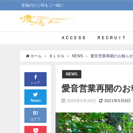
至福のひと時をご一緒に
ＡＣＣＥＳＳ
ＲＥＣＲＵＩＴ
ホーム
ＢＬＯＧ
NEWS
愛音営業再開のお報らせ🙇
NEWS
シェア
愛音営業再開のお報ら
2020年8月24日
2021年5月8日
Tweet
B!
はてブ