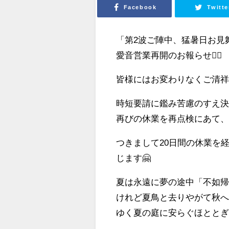
Facebook
Twitte
「第2波ご陣中、猛暑日お見舞
愛音営業再開のお報らせ🙇‍♀
皆様にはお変わりなくご清祥
時短要請に鑑み苦慮のすえ決断
再びの休業を再点検にあて、
つきまして20日間の休業を経
じます🤗
夏は永遠に夢の途中「不如帰」
けれど夏鳥と去りやがて秋へ折
ゆく夏の庭に安らぐほとと