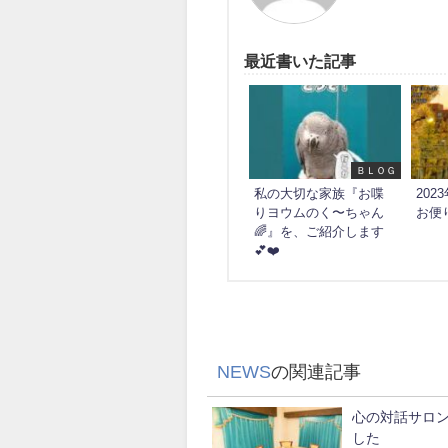
最近書いた記事
ＢＬＯＧ
私の大切な家族『お喋
20
りヨウムのく〜ちゃん
お便
🌈』を、ご紹介します
💕❤️
NEWS
の関連記事
心の対話サロン
した