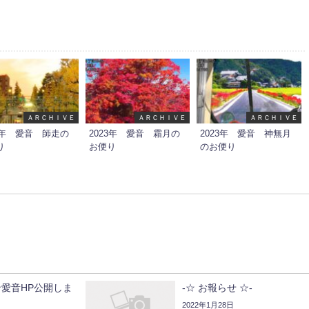
ＡＲＣＨＩＶＥ
ＡＲＣＨＩＶＥ
ＡＲＣＨＩＶＥ
23年 愛音 師走の
2023年 愛音 霜月の
2023年 愛音 神無月
り
お便り
のお便り
愛音HP公開しま
-☆ お報らせ ☆-
2022年1月28日