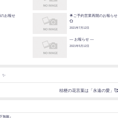
開のお報せ
🌟ご予約営業再開のお報らせ 
💞
2021年7月12日
— お報らせ —
2021年5月12日
」✨
桔梗の花言葉は「永遠の愛」🥰
下無敵』