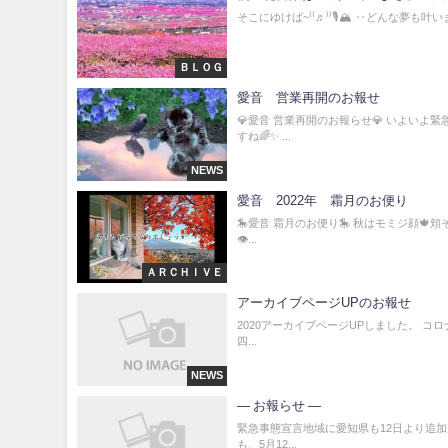
そこにゆけば~⁽⁽♬⁾⁾🎙🏔 ‥どんな夢も叶
ＢＬＯＧ
愛音 営業再開のお報せ
💎愛音 営業再開のお報らせ💎 いよい
すね🌈✨ ...
NEWS
愛音 2022年 霜月のお便り
🎠愛音 霜月のお便り🎠 秋はモミジ顔🍁
👁‍...
ＡＲＣＨＩＶＥ
アーカイブページUPのお報せ
2020アーカイブページUPしました。 コ
四...
NEWS
— お報らせ —
緊急事態宣言地域に愛知県も12日より追
も、5月12...