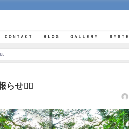
ＣＯＮＴＡＣＴ
ＢＬＯＧ
ＧＡＬＬＥＲＹ
ＳＹＳＴＥ
‍♀
せ🙇‍♀