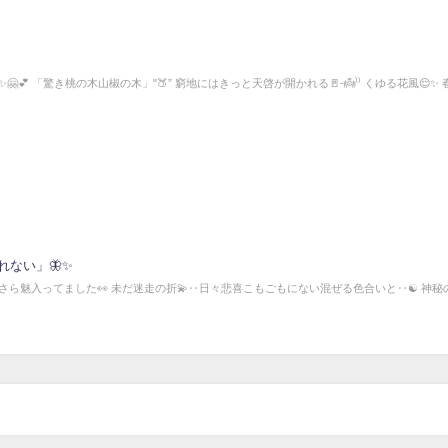
 「驚き桃の木山椒の木」"🍑” 窮地にはきっと天啓が開かれる🚪-👼⁾⁾ くゆる花風😌✨ 
ない」🦋✨
ら魅入ってました👀 未だ迷走の折💫‥日々悲喜こもごもにない混ぜる色合いと‥☯ 神秘