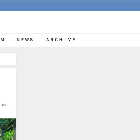
Ｍ
ＮＥＷＳ
ＡＲＣＨＩＶＥ
aine