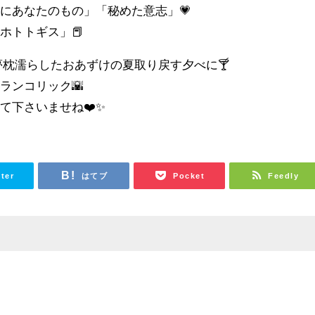
にあなたのもの」「秘めた意志」💗
ホトトギス」📕
夢枕濡らしたおあずけの夏取り戻す夕べに🍸
ランコリック🌇
て下さいませね❤️✨
tter
はてブ
Pocket
Feedly