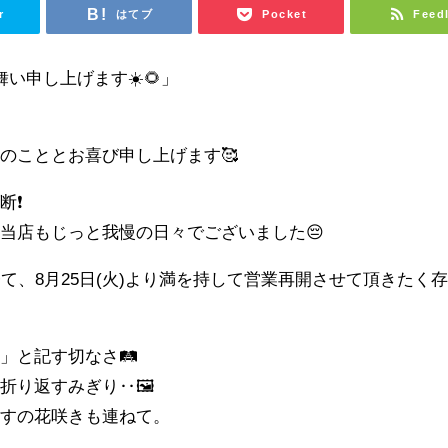
r
はてブ
Pocket
Feed
い申し上げます☀️🌻」
のこととお喜び申し上げます🥰
❗️
当店もじっと我慢の日々でございました😔
て、8月25日(火)より満を持して営業再開させて頂きたく
と記す切なさ🛤️
り返すみぎり‥🖼️
ぎすの花咲きも連ねて。