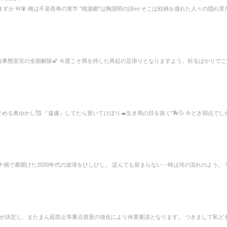
いますか ꉂꉂ🦚 桃は不老長寿の実🍑 "桃源郷”は陶淵明の詩📜 そこは戦禍を逃れた人々の隠れ里だ.
よ緊急事態宣言の全面解除🌠 今度こそ満を持した再起の足掛りとなりますよう、祈るばかりで
頬そめる奥ゆかし🥰 『遠慮』してたら置いてけぼり🐢生き馬の目を抜く"🏇💦 今どき弱点でし
ロナ禍で幕開けた2020年代の波濤をひしひし。 淀んでも留まらない‥時は河の流れのよう。 
加が決定し、またまん延防止等重点措置の強化により休業要請となります。 つきまして私ど