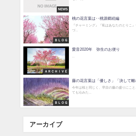
NEWS
桃の花言葉は‥桃源郷続編
『チャーミング』『私はあなたのとりこ』✨🤗
づ...
ＢＬＯＧ
愛音2020年 弥生のお便り
...
ＡＲＣＨＩＶＥ
藤の花言葉は「優しさ」「決して離れ
今年は桜と同じく、早目の藤の盛りにことさ
ても沁みた...
ＢＬＯＧ
アーカイブ