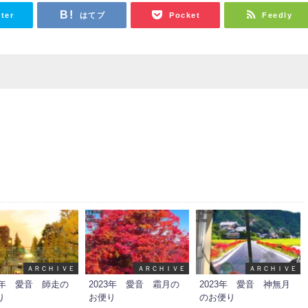
tter
はてブ
Pocket
Feedly
ＡＲＣＨＩＶＥ
ＡＲＣＨＩＶＥ
ＡＲＣＨＩＶＥ
23年 愛音 師走の
2023年 愛音 霜月の
2023年 愛音 神無月
り
お便り
のお便り