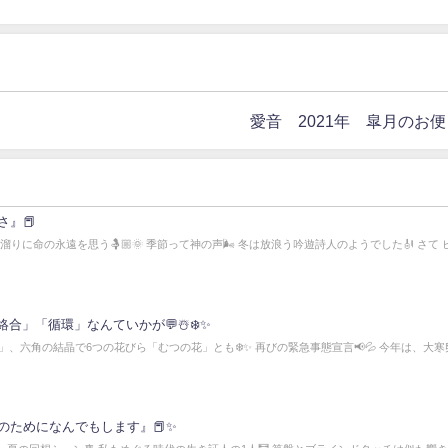
愛音 2021年 皐月のお便
』📕
りに命の永遠を思う🤱🏼🌞 季節って神の声🌬️ 冬は放浪う吟遊詩人のようでした🎻 さて
合」「循環」なんていかが💬☃️❄️✨
、六角の結晶で6つの花びら「むつの花」とも❄️✨ 再びの緊急事態宣言📢💦 今年は、大寒
のためになんでもします』📕✨