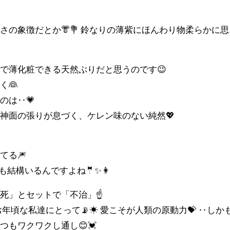
さの象徴だとか👘💐 鈴なりの薄紫にほんわり物柔らかに思

で薄化粧できる天然ぶりだと思うのです😉
く👰
のは‥💗
神面の張りが息づく、ケレン味のない純然💖

てる🎆
も結構いるんですよね🤵✨👩
死」とセットで「不治」☝️
お年頃な私達にとって📡☀ 愛こそが人類の原動力💝 ‥しか
もワクワクし通し😊💓