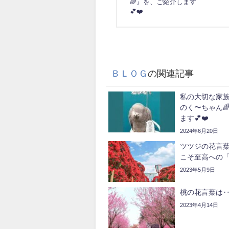
🌈』を、ご紹介します
💕❤️
ＢＬＯＧ
の関連記事
私の大切な家
のく〜ちゃん
ます💕❤️
2024年6月20日
ツツジの花言葉
こそ至高への「
2023年5月9日
桃の花言葉は
2023年4月14日