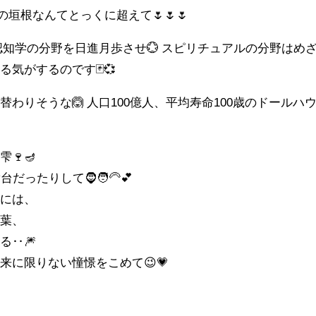
の垣根なんてとっくに超えて🌷🌷🌷
→認知学の分野を日進月歩させ💮 スピリチュアルの分野はめ
気がするのです🃏💞
わりそうな🙆 人口100億人、平均寿命100歳のドールハ
🍷🪔
ったりして🧔🧑‍🦳💕
暁には、
言葉、
る‥🎆
来に限りない憧憬をこめて😉💗