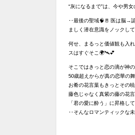
“灰になるまで”は、今や男女
‥最後の聖域🧠🚪 医は脳
ましく潜在意識をノックしてる
何せ、まるっと価値観も入れ替
スはすぐそこ🌍🛰💕
そこではきっと恋の滴が神の雫
50歳超えからが真の恋華の舞台だ
お肴の花言葉もきっとその
藤色じゃなく真紫の藤の花
「君の愛に酔う」に昇格して
‥そんなロマンティックな未