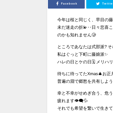
Facebook
Twitte
今年は桜と同じく、早目の藤
未だ迷走の折💫‥日々悲喜
のかも知れません🥲
ところであなたは式部派? そ
私はぐっと下町に藤娘派✨
ハレの日とケの日🗓 メリハ
待ちに待ってたXmas🎄お正
普遍の淵で郷愁を共有しようと
幸と不幸がせめぎ合う、危う
疲れます👁‍🗨💦
それでも希望を繋いで生きて