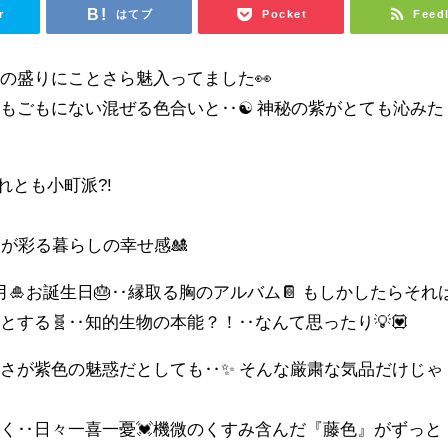
r
はてブ
Pocket
Feed
の盛りにことさら魅入ってました👀
こもごもにない混ぜる色合いと‥☯ 神秘の紫がとても沁みた
れとも小町派?!
リが彩る暮らしの幸せ感🎎
月🎍お誕生日🎂‥縁取る胸のアルバム📔 もしかしたらそれ
する🧬‥知的生物の本能？！‥なんて思ったり💡💟
さが紫色の魅惑だとしても‥✨ そんな厳粛な気品だけじゃ
く‥日々一喜一憂💓機微のくすみ含んだ『藤色』がずっと