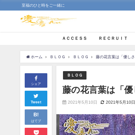
至福のひと時をご一緒に
ＡＣＣＥＳＳ
ＲＥＣＲＵＩＴ
ホーム
ＢＬＯＧ
ＢＬＯＧ
藤の花言葉は「優しさ
ＢＬＯＧ
シェア
藤の花言葉は「優
2021年5月10日
2021年5月10
Tweet
B!
はてブ