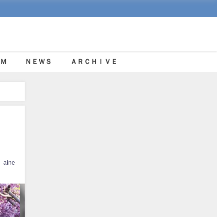
Ｍ
ＮＥＷＳ
ＡＲＣＨＩＶＥ
aine