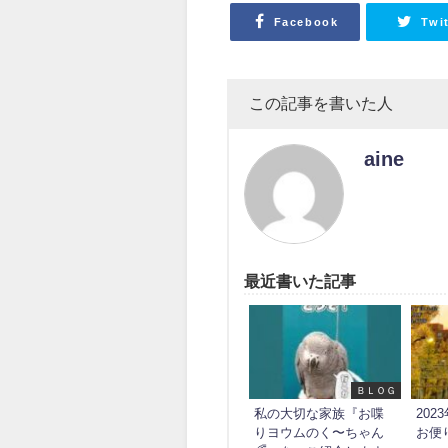
Facebook
Twi
この記事を書いた人
aine
最近書いた記事
ＢＬＯＧ
私の大切な家族『お喋
20
りヨウムのく〜ちゃん
お便