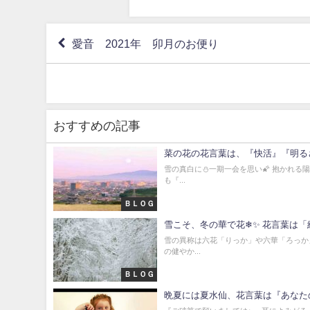
愛音 2021年 卯月のお便り
おすすめの記事
菜の花の花言葉は、『快活』『明るさ
雪の真白に⛄一期一会を思い🌠 抱かれる陽溜
も『...
ＢＬＯＧ
雪こそ、冬の華で花❄✨ 花言葉は「絡
雪の異称は六花「りっか」や六華「ろっか」
の健やか...
ＢＬＯＧ
晩夏には夏水仙、花言葉は『あなた