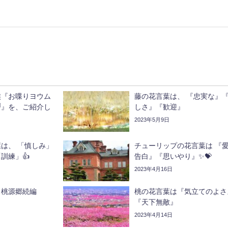
族『お喋りヨウム
藤の花言葉は、 『忠実な』
』を、ご紹介し
しさ』『歓迎』
2023年5月9日
は、 「慎しみ」
チューリップの花言葉は 『
訓練」👍
告白』『思いやり』✨💝
2023年4月16日
‥桃源郷続編
桃の花言葉は『気立てのよさ
『天下無敵』
2023年4月14日