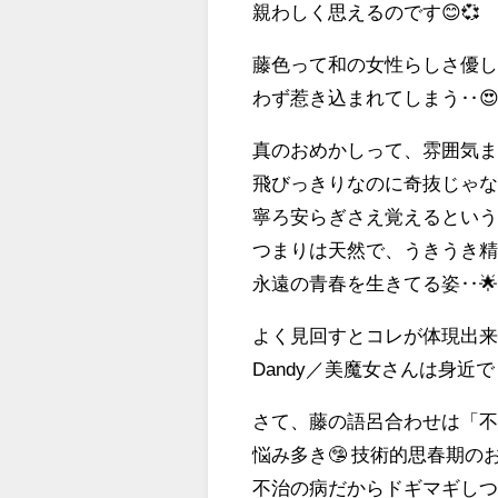
親わしく思えるのです😊💞
藤色って和の女性らしさ優し
わず惹き込まれてしまう‥
真のおめかしって、雰囲気ま
飛びっきりなのに奇抜じゃな
寧ろ安らぎさえ覚えるという
つまりは天然で、うきうき精
永遠の青春を生きてる姿‥
よく見回すとコレが体現出来
Dandy／美魔女さんは身近で
さて、藤の語呂合わせは「不
悩み多き🤥 技術的思春期の
不治の病だからドギマギしつつ