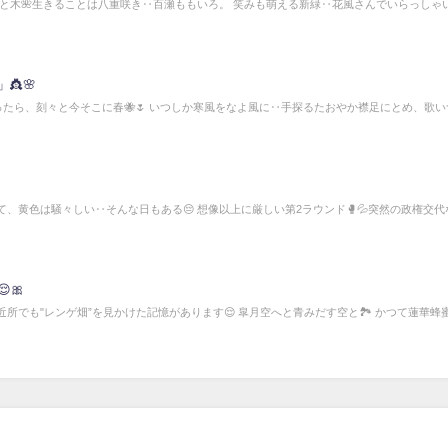
花と水と木🌺生きることは八重咲き‥百瀬ももいろ。 笑みも萌える新緑‥花風さんでいらっしゃ
👸🌸
立ったら、刻々と今そこに春🐝🌷 いつしか寒風をなよ風に‥手探るたおやか襟足にとめ、歌
、黄色は騒々しい‥そんな日もある😔 想像以上に厳しい第2ラウンド🥊💦突然の政権交代
🎀
く近所でも"レンゲ畑”を見かけた記憶があります😌 皐月空へと青みだす空と🏞️ かつて蓮華蜂