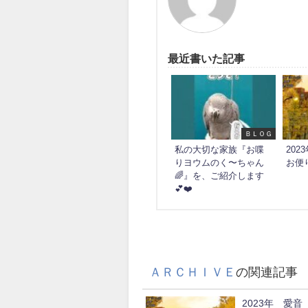
最近書いた記事
ＢＬＯＧ
私の大切な家族『お喋
20
りヨウムのく〜ちゃん
お便
🌈』を、ご紹介します
💕❤️
ＡＲＣＨＩＶＥ
の関連記事
2023年 愛