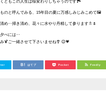
くともこの人生は様変わりしちゃうのです🏞️
ものと呼んでみる、15年目の夏に万感しみじみこめて🖼️
清め‥掃き清め、花々に水やり丹精して参ります🚿🌷
た夕べには‥
🍹ご一緒させて下さいませね🎐 😉💗
tter
はてブ
Pocket
Feedly