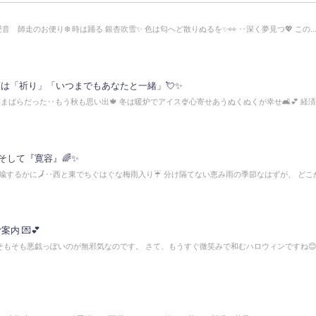
2愛音 師走のお便り❄️ 時は踊る 銀杏吹雪✨ 色は匂へど散りぬるを✨👀 ‥深く夢見つ💖 この..
葉は「祈り」「いつまでもあなたと一緒」💘✨
影まばらだった‥もう秋も思い出🍁 冬は暖炉でアイス🍨心寄せあうぬくぬくが幸せ🛋️💕 経
そして『寛容』🌈✨
喩するかに🗾‥西と東でちぐはぐな梅雨入り☔ 分け隔てない恵み雨の季節なはずが、 どこ
のご案内 💌💕
ご褒美、そもそも悪戯っぽいのが無邪気なのです。 さて、もうすぐ微笑みで和むハロウィンですね😊🎶