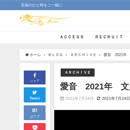
至福のひと時をご一緒に
ＡＣＣＥＳＳ
ＲＥＣＲＵＩＴ
ホーム
ＢＬＯＧ
ＡＲＣＨＩＶＥ
愛音 2021年
ＡＲＣＨＩＶＥ
シェア
愛音 2021年 
2021年7月24日
2021年7月24
Tweet
B!
はてブ