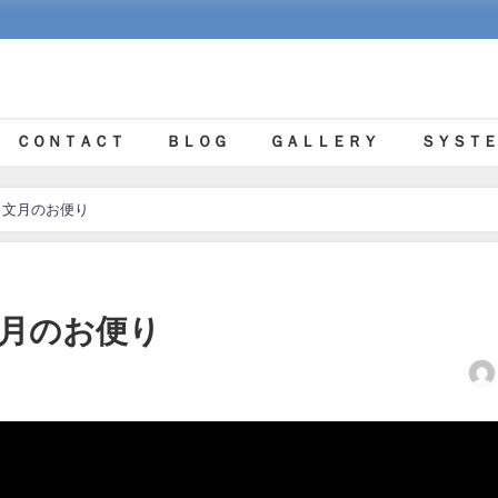
ＣＯＮＴＡＣＴ
ＢＬＯＧ
ＧＡＬＬＥＲＹ
ＳＹＳＴＥ
 文月のお便り
文月のお便り
日