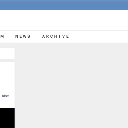
Ｍ
ＮＥＷＳ
ＡＲＣＨＩＶＥ
aine