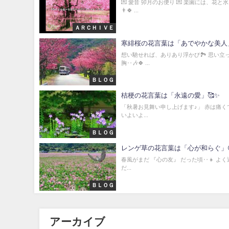
💌 愛音 卯月のお便り 💌 楽園には、
👨🍀 ...
ＡＲＣＨＩＶＥ
寒緋桜の花言葉は「あでやかな美人」
想い馳せれば、ありあり浮かび🏞️ 思い
胸‥🎶🍀 ...
ＢＬＯＧ
桔梗の花言葉は「永遠の愛」🥰✨
「秋暑お見舞い申し上げます♪」 赤は痛くて
いよいよ...
ＢＬＯＧ
レンゲ草の花言葉は「心が和らぐ」
春風がまだ 『心の友』 だった頃‥👧 よ
だ...
ＢＬＯＧ
アーカイブ