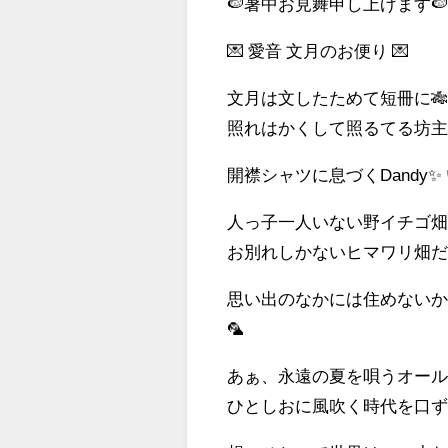
🍉暑中お見舞申し上げます
💌 愛音 文月のお便り 💌
文月は文したためて短冊に
照れはかくして照るてる坊主
開襟シャツに息づくDandy✨
人っ子一人いない野イチゴ畑
お別れしかないヒマワリ畑だと
思い出のなかには住めない
🦜
あぁ、永遠の夏を唄うオールデ
ひとしおに風吹く時代を口ずさ