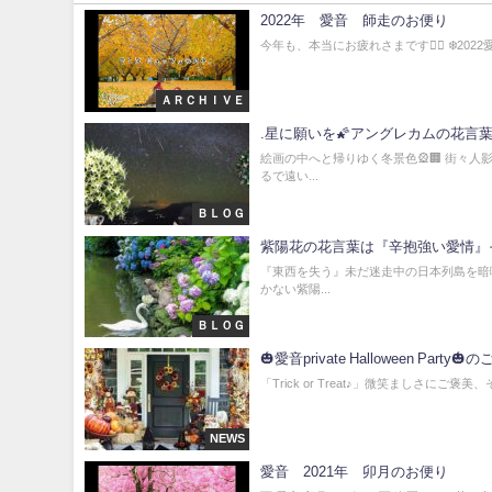
2022年 愛音 師走のお便り
今年も、本当にお疲れさまです🙇‍♀ ❄️202
ＡＲＣＨＩＶＥ
.星に願いを🌠アングレカムの花言
絵画の中へと帰りゆく冬景色🎡🏢 街々人
るで遠い...
ＢＬＯＧ
紫陽花の花言葉は『辛抱強い愛情』
『東西を失う』未だ迷走中の日本列島を暗
かない紫陽...
ＢＬＯＧ
🎃愛音private Halloween Party🎃
「Trick or Treat♪」微笑ましさに
NEWS
愛音 2021年 卯月のお便り