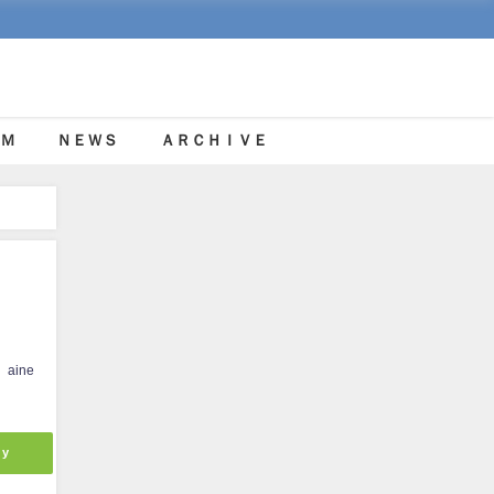
Ｍ
ＮＥＷＳ
ＡＲＣＨＩＶＥ
aine
ly