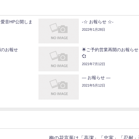
愛音HP公開しま
-☆ お報らせ ☆-
2022年1月28日
開のお報せ
🌟ご予約営業再開のお報らせ 
💞
2021年7月12日
— お報らせ —
2021年5月12日
梅の花言葉は「高潔」「忠実」「忍耐」