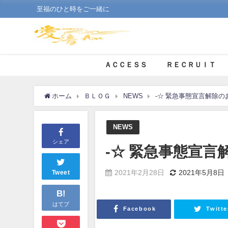
至福のひと時をご一緒に
ＡＣＣＥＳＳ
ＲＥＣＲＵＩＴ
ホーム
ＢＬＯＧ
NEWS
-☆ 緊急事態宣言解除の
NEWS
シェア
-☆ 緊急事態宣言
2021年2月28日
2021年5月8日
Tweet
B!
はてブ
Facebook
Twitte