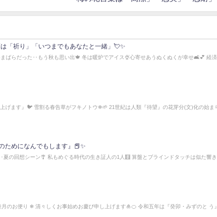
葉は「祈り」「いつまでもあなたと一緒」💘✨
影まばらだった‥もう秋も思い出🍁 冬は暖炉でアイス🍨心寄せあうぬくぬくが幸せ🛋️💕 経
上げます』🐦 雪割る春告草がフキノトウ❄🌱 21世紀は人類『待望』の花芽分(文)化の始ま
のためになんでもします』📕✨
‥夏の回想シーン🎐 私もめぐる時代の生き証人の1人🧮 算盤とブラインドタッチは似た響き
3睦月のお便り ❄ 清々しくお事始めお慶び申し上げます🎍🍊 令和五年は『癸卯・みずのと う