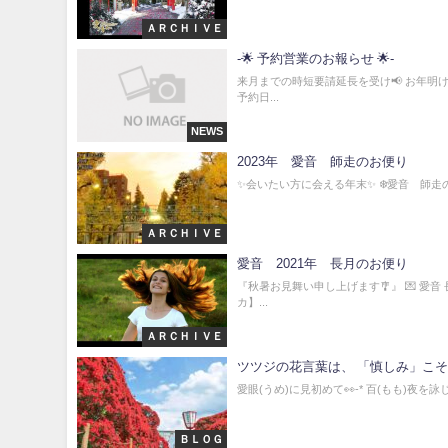
ＡＲＣＨＩＶＥ
-🌟 予約営業のお報らせ 🌟-
来月までの時短要請延長を受け📢 お年明
予約日...
NEWS
2023年 愛音 師走のお便り
✨会いたい方に会える年末✨ ❄️愛音 師走のお
ＡＲＣＨＩＶＥ
愛音 2021年 長月のお便り
『秋暑お見舞い申し上げます🎐』 💌 愛音
カ】...
ＡＲＣＨＩＶＥ
ツツジの花言葉は、 「慎しみ」こそ
愛眼(うめ)に見初めて👀-* 百(もも)夜を詠じ
ＢＬＯＧ