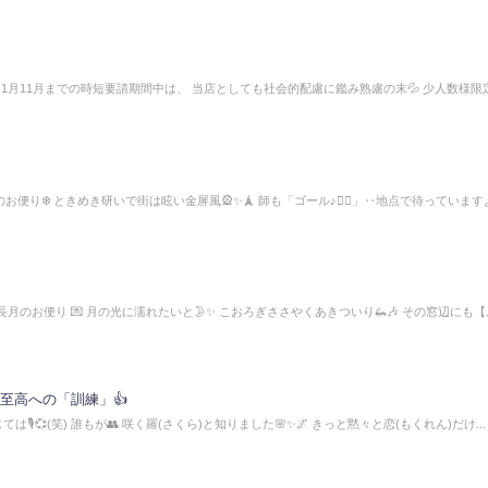
け1月11月までの時短要請期間中は、 当店としても社会的配慮に鑑み熟慮の末💦 少人数様限
便り❄️ ときめき研いで街は眩い金屏風🎡✨🗼 師も「ゴール♪🏃‍♀」‥地点で待っていますよ💗
 長月のお便り 💌 月の光に濡れたいと🌛✨ こおろぎささやくあきついり🦗🎶 その窓辺にも
至高への「訓練」👍
ては🎙💞(笑) 誰もが👥 咲く羅(さくら)と知りました🌸✨🌌 きっと黙々と恋(もくれん)だけ...