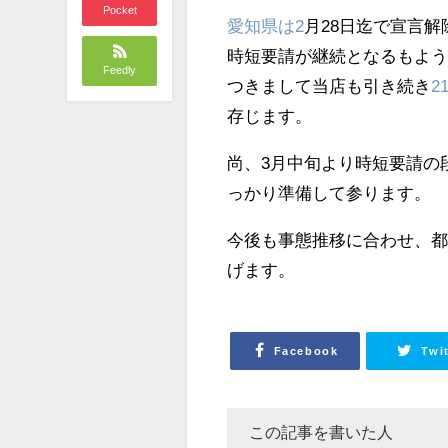
Pocket
愛知県は2
月28日迄で宣言
時短要請が継続となるもよ
Feedly
つきまして当店も引き続き
2
存じます。
尚、3月中旬より時短要請の
っかり準備して参ります。
今後も事態推移に合わせ、
げます。
Facebook
Twi
この記事を書いた人