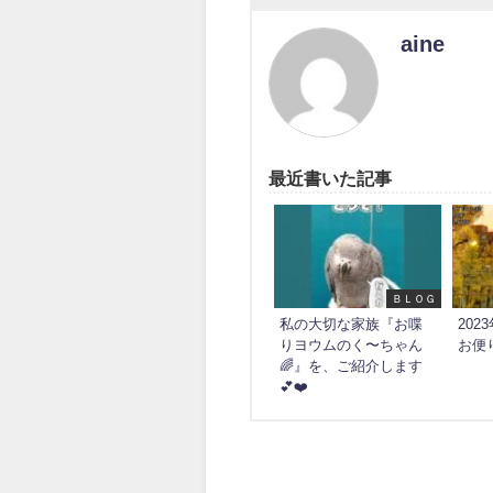
aine
最近書いた記事
ＢＬＯＧ
私の大切な家族『お喋
20
りヨウムのく〜ちゃん
お便
🌈』を、ご紹介します
💕❤️