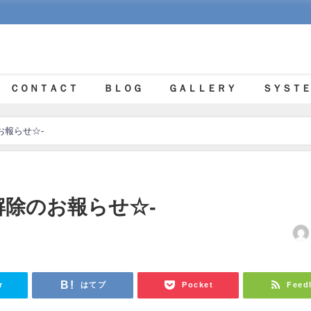
ＣＯＮＴＡＣＴ
ＢＬＯＧ
ＧＡＬＬＥＲＹ
ＳＹＳＴＥ
お報らせ☆-
解除のお報らせ☆-
r
はてブ
Pocket
Feed