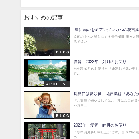
おすすめの記事
.星に願いを🌠アングレカムの花言
絵画の中へと帰りゆく冬景色🎡🏢 街々人
るで遠い...
ＢＬＯＧ
愛音 2022年 如月のお便り
❄愛音 如月のお便り❄ 『余寒お見舞い申し
🎊...
ＡＲＣＨＩＶＥ
晩夏には夏水仙、花言葉は『あなた
『ご破算で願いましては♪』 耳によみがる
ゃ無音...
ＢＬＯＧ
2023年 愛音 睦月のお便り
『寒中お見舞い申し上げます』⛄ ❄ 202
の...