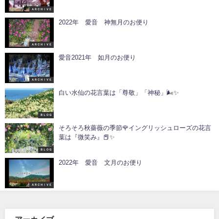
ＡＲＣＨＩＶＥ
2022年 愛音 神無月のお便り
ＡＲＣＨＩＶＥ
愛音2021年 如月のお便り
ＡＲＣＨＩＶＥ
白い水仙の花言葉は「尊敬」「神秘」🌬️✨
ＢＬＯＧ
そろそろ秋薔薇の季節🌹イングリッシュローズの花言
葉は『微笑み』📕✨
ＢＬＯＧ
2022年 愛音 文月のお便り
ＡＲＣＨＩＶＥ