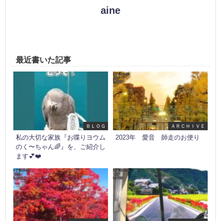
aine
最近書いた記事
ＢＬＯＧ
ＡＲＣＨＩＶＥ
私の大切な家族『お喋りヨウム
2023年 愛音 師走のお便り
のく〜ちゃん🌈』を、ご紹介し
ます💕❤️