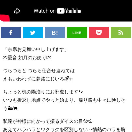
LINE
「余寒お見舞い申し上げます」
💌愛音 如月のお便り💌
つらつらと つらら仕合せ連ねては
えもいわれずに夢路にじいろ🌈✨
ちょっと机の陽溜りにお邪魔します🐾
いつも折返し地点でやっと始まり、帰り路も中々に険しそ
う🏜🐪
私達が神様に向かって振るダイスの目🎲💦
あえてハラハラとワクワクを区別しない‥情熱のバラを胸