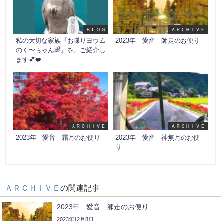
ＢＬＯＧ
ＡＲＣＨＩＶＥ
私の大切な家族『お喋りヨウム
2023年 愛音 師走のお便り
のく〜ちゃん🌈』を、ご紹介し
ます💕❤️
ＡＲＣＨＩＶＥ
ＡＲＣＨＩＶＥ
2023年 愛音 霜月のお便り
2023年 愛音 神無月のお便
り
ＡＲＣＨＩＶＥ
の関連記事
2023年 愛音 師走のお便り
2023年12月8日