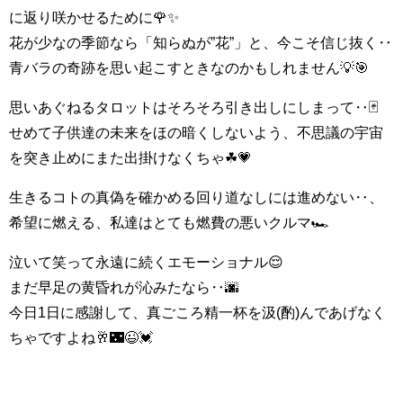
に返り咲かせるために🌹✨
花が少なの季節なら「知らぬが”花”」と、今こそ信じ抜く‥
青バラの奇跡を思い起こすときなのかもしれません💡🎯
思いあぐねるタロットはそろそろ引き出しにしまって‥🃏
せめて子供達の未来をほの暗くしないよう、不思議の宇宙
を突き止めにまた出掛けなくちゃ☘💗
生きるコトの真偽を確かめる回り道なしには進めない‥、
希望に燃える、私達はとても燃費の悪いクルマ🏎
泣いて笑って永遠に続くエモーショナル😌
まだ早足の黄昏れが沁みたなら‥🌆
今日1日に感謝して、真ごころ精一杯を汲(酌)んであげなく
ちゃですよね🥂🌃😉💓