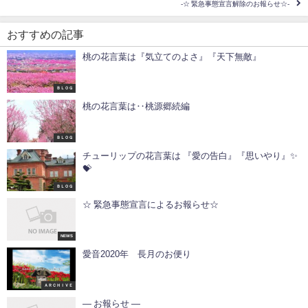
-☆ 緊急事態宣言解除のお報らせ☆-
おすすめの記事
桃の花言葉は『気立てのよさ』『天下無敵』
ＢＬＯＧ
桃の花言葉は‥桃源郷続編
ＢＬＯＧ
チューリップの花言葉は 『愛の告白』『思いやり』✨
💝
ＢＬＯＧ
☆ 緊急事態宣言によるお報らせ☆
NEWS
愛音2020年 長月のお便り
ＡＲＣＨＩＶＥ
— お報らせ —