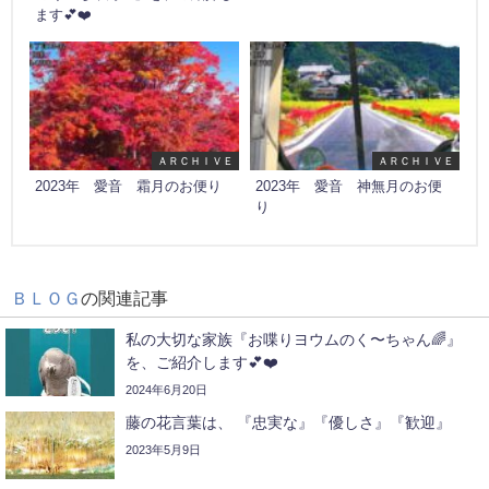
ます💕❤️
ＡＲＣＨＩＶＥ
ＡＲＣＨＩＶＥ
2023年 愛音 霜月のお便り
2023年 愛音 神無月のお便
り
ＢＬＯＧ
の関連記事
私の大切な家族『お喋りヨウムのく〜ちゃん🌈』
を、ご紹介します💕❤️
2024年6月20日
藤の花言葉は、 『忠実な』『優しさ』『歓迎』
2023年5月9日