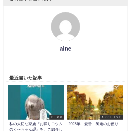
aine
最近書いた記事
ＢＬＯＧ
ＡＲＣＨＩＶＥ
私の大切な家族『お喋りヨウム
2023年 愛音 師走のお便り
のく〜ちゃん🌈』を、ご紹介し