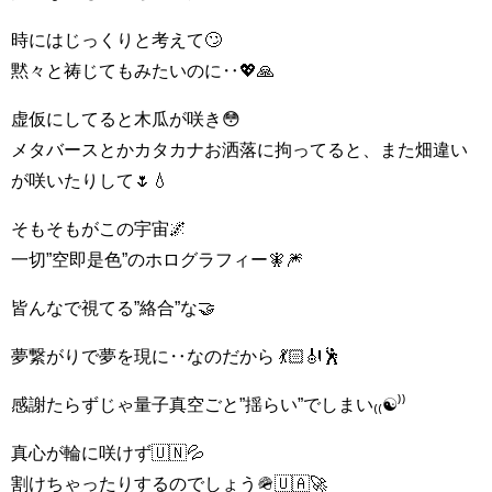
時にはじっくりと考えて🙄
黙々と祷じてもみたいのに‥💖🙏
虚仮にしてると木瓜が咲き😳
メタバースとかカタカナお洒落に拘ってると、また畑違い
が咲いたりして🌷💧
そもそもがこの宇宙🌌
一切”空即是色”のホログラフィー🧚🎆
皆んなで視てる”絡合”な🤝
夢繋がりで夢を現に‥なのだから 💃🏻🎻🕺
感謝たらずじゃ量子真空ごと”揺らい”でしまい₍₍☯⁾⁾
真心が輪に咲けず🇺🇳💦
割けちゃったりするのでしょう🪖🇺🇦🚀