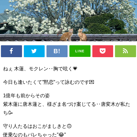
LINE
ねぇ 木蓮、モクレン‥胸で呟く💗
今日も逢いたくて”黙恋”って詠むのです💌
1億年も前からその姿
紫木蓮に唐木蓮と、様ざま名づけ案じてる‥唐変木が私た
ち🥳
守り人たるはおこがましきと🙃
便乗なのもバレちゃった”😂”