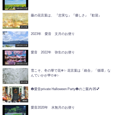
ＡＲＣＨＩＶＥ
藤の花言葉は、 『忠実な』『優しさ』『歓迎』
ＢＬＯＧ
2023年 愛音 文月のお便り
ＡＲＣＨＩＶＥ
愛音 2022年 弥生のお便り
ＡＲＣＨＩＶＥ
雪こそ、冬の華で花❄✨ 花言葉は「絡合」「循環」な
んていかが💬☃️❄️✨
ＢＬＯＧ
🎃愛音private Halloween Party🎃のご案内 💌💕
NEWS
愛音2020年 水無月のお便り