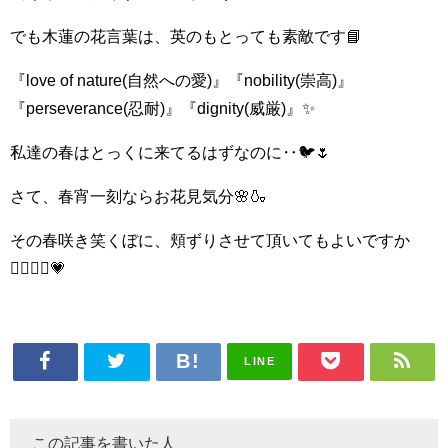
でも木蓮の花言葉は、英のもとっても素敵です📘
『love of nature(自然への愛)』『nobility(崇高)』
『perseverance(忍耐)』『dignity(威厳)』✨
私達の春はとっくに来てるはずなのに‥🐦🌷
さて、春宵一刻ならお花見気分🌸🍶
その春咲き笑くぼに、頬ずりさせて頂いてもよいですか
👩‍❤️‍💋‍👨💗
LINE
この記事を書いた人