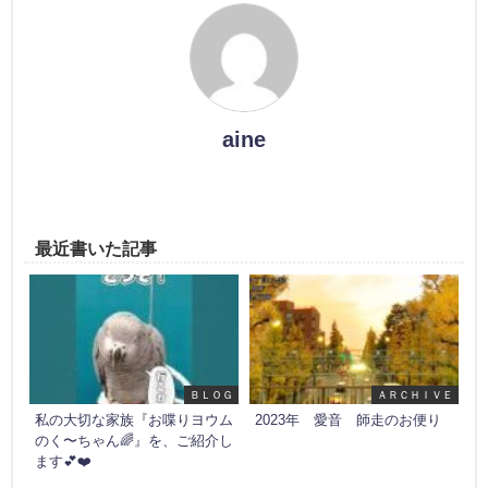
aine
最近書いた記事
ＢＬＯＧ
ＡＲＣＨＩＶＥ
私の大切な家族『お喋りヨウム
2023年 愛音 師走のお便り
のく〜ちゃん🌈』を、ご紹介し
ます💕❤️