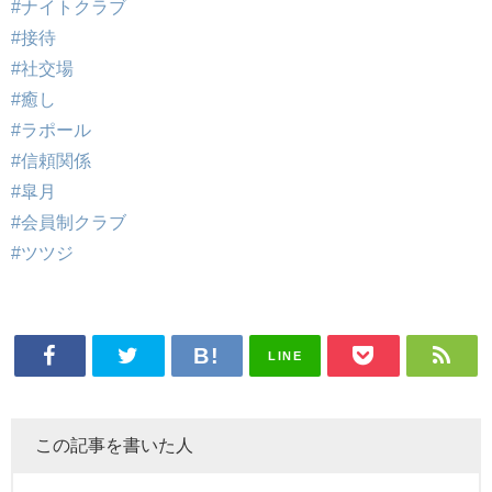
#ナイトクラブ
#接待
#社交場
#癒し
#ラポール
#信頼関係
#皐月
#会員制クラブ
#ツツジ
LINE
この記事を書いた人