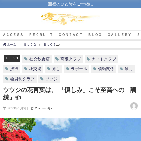
至福のひと時をご一緒に
ＡＣＣＥＳＳ
ＲＥＣＲＵＩＴ
ＣＯＮＴＡＣＴ
ＢＬＯＧ
ＧＡＬＬＥＲＹ
Ｓ
ホーム
ＢＬＯＧ
ＢＬＯＧ
ツツジの花言葉は、 「慎しみ」こそ至高への「訓練」
ＢＬＯＧ
社交飲食店
高級クラブ
ナイトクラブ
接待
社交場
癒し
ラポール
信頼関係
皐月
会員制クラブ
ツツジ
ツツジの花言葉は、 「慎しみ」こそ至高への「訓
練」👍
2023年5月9日
2023年5月20日