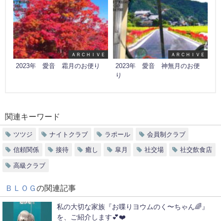
ＡＲＣＨＩＶＥ
ＡＲＣＨＩＶＥ
2023年 愛音 霜月のお便り
2023年 愛音 神無月のお便
り
関連キーワード
ツツジ
ナイトクラブ
ラポール
会員制クラブ
信頼関係
接待
癒し
皐月
社交場
社交飲食店
高級クラブ
ＢＬＯＧ
の関連記事
私の大切な家族『お喋りヨウムのく〜ちゃん🌈』
を、ご紹介します💕❤️