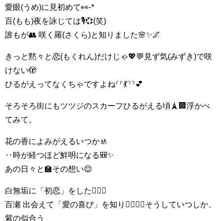
愛眼(うめ)に見初めて👀-*
百(もも)夜を詠じては🎙💞(笑)
誰もが👥 咲く羅(さくら)と知りました🌸✨🌌
きっと黙々と恋(もくれん)だけじゃ💖💬見ず気(みずき)で咲
けない🫣
ひるがえってなくちゃですよね⸂⸂💃⸃⸃💕
そろそろ街にもツツジのスカーフひるがえる頃🗼🏢浮かべ
てみて。
花の香によみがえるいつか🚸
‥時が経つほど鮮明になる🎒✨
あの日々と🏫その想い😌
白無垢に「初恋」をした👩‍❤️‍👨
百瀬 出会えて「愛の喜び」を知り👩‍❤️‍💋‍👨そうしていつしか、
紫の似合う