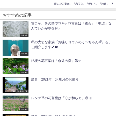
藤の花言葉は、 『忠実な』『優しさ』『歓迎』
おすすめの記事
雪こそ、冬の華で花❄✨ 花言葉は「絡合」「循環」な
んていかが💬☃️❄️✨
ＢＬＯＧ
私の大切な家族『お喋りヨウムのく〜ちゃん🌈』を、
ご紹介します💕❤️
ＢＬＯＧ
桔梗の花言葉は「永遠の愛」🥰✨
ＢＬＯＧ
愛音 2021年 水無月のお便り
ＡＲＣＨＩＶＥ
レンゲ草の花言葉は「心が和らぐ」😌🎀
ＢＬＯＧ