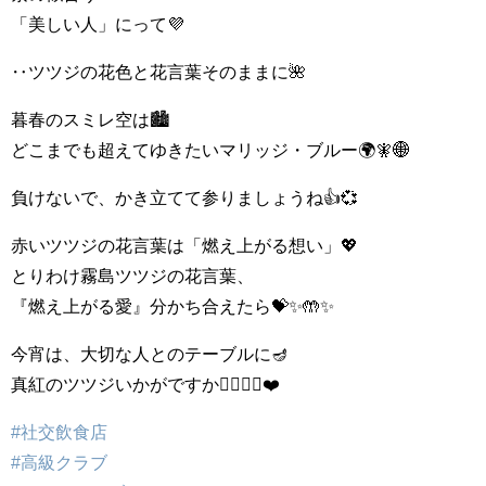
「美しい人」にって💜
‥ツツジの花色と花言葉そのままに🌺
暮春のスミレ空は🏙
どこまでも超えてゆきたいマリッジ・ブルー🌍🧚‍🌐
負けないで、かき立てて参りましょうね👍💞
赤いツツジの花言葉は「燃え上がる想い」💖
とりわけ霧島ツツジの花言葉、
『燃え上がる愛』分かち合えたら💝✨🤲✨
今宵は、大切な人とのテーブルに🪔
真紅のツツジいかがですか👩‍❤️‍💋‍👨❤️
#社交飲食店
#高級クラブ