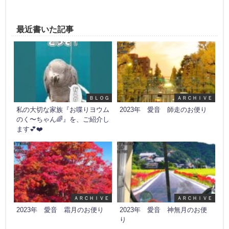
最近書いた記事
ＢＬＯＧ
ＡＲＣＨＩＶＥ
私の大切な家族『お喋りヨウム
2023年 愛音 師走のお便り
のく〜ちゃん🌈』を、ご紹介し
ます💕❤️
ＡＲＣＨＩＶＥ
ＡＲＣＨＩＶＥ
2023年 愛音 霜月のお便り
2023年 愛音 神無月のお便
り