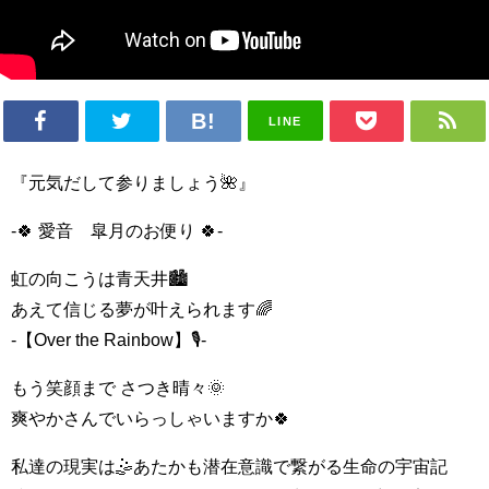
LINE
『元気だして参りましょう🌺』
‐🍀 愛音 皐月のお便り 🍀‐
虹の向こうは青天井🏙
あえて信じる夢が叶えられます🌈
‐【Over the Rainbow】🎙‐
もう笑顔まで さつき晴々🌞
爽やかさんでいらっしゃいますか🍀
私達の現実は🤹あたかも潜在意識で繋がる生命の宇宙記