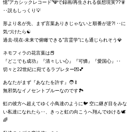
憶”アカシックレコード”🕎で録画/再生される仮想現実??🧚
‥説もしっくり💡
形より名が先、まず言葉ありきじゃないと順番が逆?! ‥に
気づけたら☯
過去‐現在‐未来で俯瞰できる”言霊学”にも通じられそう💎
ネモフィラの花言葉は📕
『どこでも成功』『清々しい心』『可憐』『愛国心』‥
切々と22世紀に宛てるラブレター💌💕
あなたがまず『あなたを許す』🧑‍🍼
無邪気なイノセントブルーなのです🏞️
虹の彼方へ超えてゆく小鳥達のように🐦 空に継ぎ目をみな
い私達になれたら‥、きっと虹の向こうへ翔んでゆける🕊
🌈