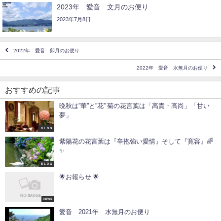
2023年 愛音 文月のお便り
2023年7月8日
2022年 愛音 卯月のお便り
2022年 愛音 水無月のお便り
おすすめの記事
晩秋は”華”と”花” 菊の花言葉は「高貴・高尚」「甘い
夢」
ＢＬＯＧ
紫陽花の花言葉は『辛抱強い愛情』そして『寛容』🌈
✨
ＢＬＯＧ
🌟お報らせ 🌟
NEWS
愛音 2021年 水無月のお便り