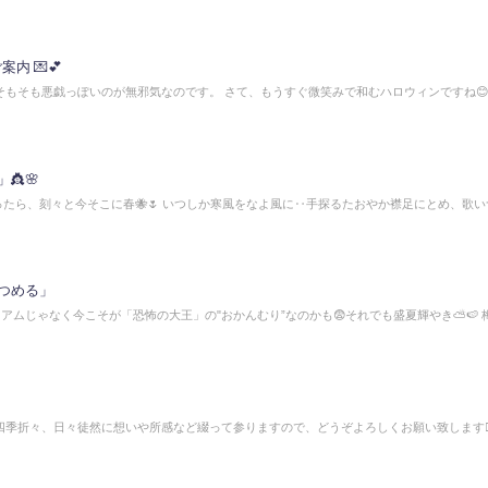
のご案内 💌💕
ご褒美、そもそも悪戯っぽいのが無邪気なのです。 さて、もうすぐ微笑みで和むハロウィンですね😊🎶
👸🌸
立ったら、刻々と今そこに春🐝🌷 いつしか寒風をなよ風に‥手探るたおやか襟足にとめ、歌
つめる」
ニアムじゃなく今こそが「恐怖の大王」の"おかんむり”なのかも😨それでも盛夏輝やき⛅🍉 
季折々、日々徒然に想いや所感など綴って参りますので、どうぞよろしくお願い致します🙇‍♀