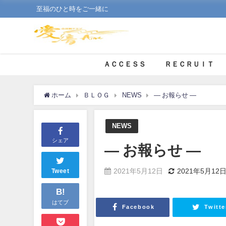
至福のひと時をご一緒に
ＡＣＣＥＳＳ
ＲＥＣＲＵＩＴ
ホーム
ＢＬＯＧ
NEWS
— お報らせ —
NEWS
シェア
— お報らせ —
2021年5月12日
2021年5月12
Tweet
B!
はてブ
Facebook
Twitte