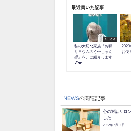
最近書いた記事
ＢＬＯＧ
私の大切な家族『お喋
20
りヨウムのく〜ちゃん
お便
🌈』を、ご紹介します
💕❤️
NEWS
の関連記事
心の対話サロン
した
2022年7月11日