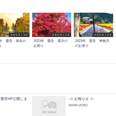
ＡＲＣＨＩＶＥ
ＡＲＣＨＩＶＥ
ＡＲＣＨＩＶＥ
23年 愛音 師走の
2023年 愛音 霜月の
2023年 愛音 神無月
り
お便り
のお便り
愛音HP公開しま
-☆ お報らせ ☆-
2022年1月28日