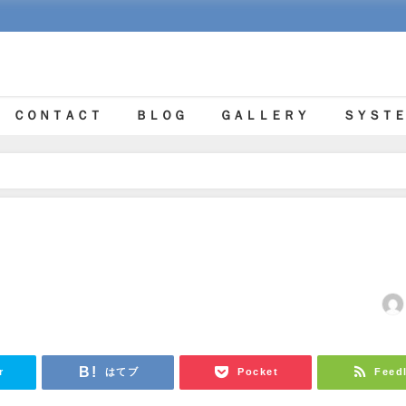
ＣＯＮＴＡＣＴ
ＢＬＯＧ
ＧＡＬＬＥＲＹ
ＳＹＳＴＥ
日
r
はてブ
Pocket
Feed