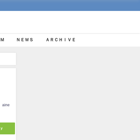
Ｍ
ＮＥＷＳ
ＡＲＣＨＩＶＥ
aine
ly