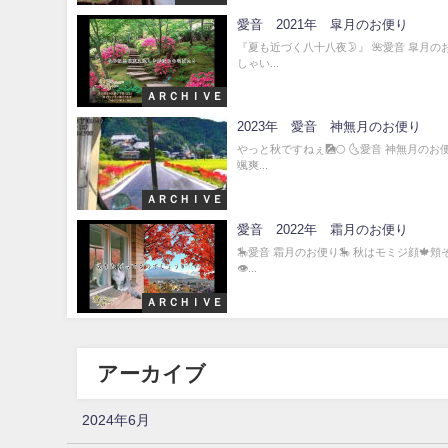
愛音 2021年 皐月のお便り
『夏も近づく八十八夜🌛』 🌺愛音 皐月
しゃい...
ＡＲＣＨＩＶＥ
2023年 愛音 神無月のお便り
やっと秋ですねぇ🎑🌕 🌜愛音 神無月の
颯爽...
ＡＲＣＨＩＶＥ
愛音 2022年 霜月のお便り
🎠愛音 霜月のお便り🎠 秋はモミジ顔🍁
👁‍...
ＡＲＣＨＩＶＥ
アーカイブ
2024年6月