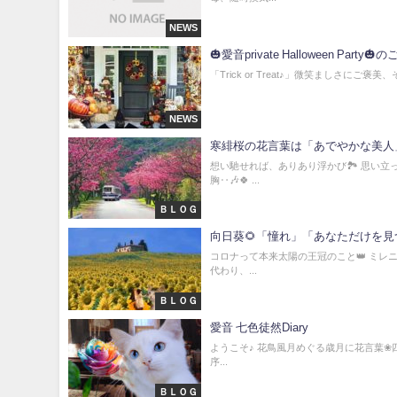
NEWS
🎃愛音private Halloween Party🎃
「Trick or Treat♪」微笑ましさに
NEWS
寒緋桜の花言葉は「あでやかな美人」
想い馳せれば、ありあり浮かび🏞️ 思い
胸‥🎶🍀 ...
ＢＬＯＧ
向日葵🌻「憧れ」「あなただけを見
コロナって本来太陽の王冠のこと👑 ミレ
代わり、...
ＢＬＯＧ
愛音 七色徒然Diary
ようこそ♪ 花鳥風月めぐる歳月に花言葉❀四
序...
ＢＬＯＧ