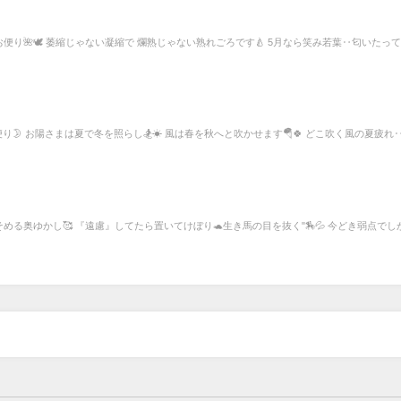
のお便り🌺🕊 萎縮じゃない凝縮で 爛熟じゃない熟れごろです🍐 5月なら笑み若葉‥匂いたっ
お便り🌛 お陽さまは夏で冬を照らし🏂☀ 風は春を秋へと吹かせます🪂🍀 どこ吹く風の夏疲れ‥
頬そめる奥ゆかし🥰 『遠慮』してたら置いてけぼり🐢生き馬の目を抜く"🏇💦 今どき弱点でし