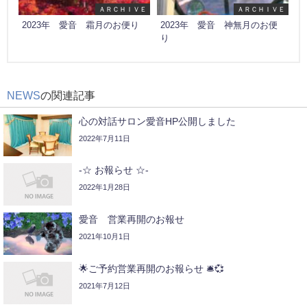
ＡＲＣＨＩＶＥ
ＡＲＣＨＩＶＥ
2023年 愛音 霜月のお便り
2023年 愛音 神無月のお便
り
NEWS
の関連記事
心の対話サロン愛音HP公開しました
2022年7月11日
-☆ お報らせ ☆-
2022年1月28日
愛音 営業再開のお報せ
2021年10月1日
🌟ご予約営業再開のお報らせ 🛎💞
2021年7月12日