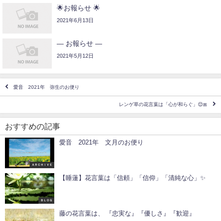
🌟お報らせ 🌟
2021年6月13日
— お報らせ —
2021年5月12日
愛音 2021年 弥生のお便り
レンゲ草の花言葉は「心が和らぐ」😌🎀
おすすめの記事
愛音 2021年 文月のお便り
ＡＲＣＨＩＶＥ
【睡蓮】花言葉は「信頼」「信仰」「清純な心」✨
ＢＬＯＧ
藤の花言葉は、 『忠実な』『優しさ』『歓迎』