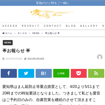
至福のひと時をご一緒に
ＡＣＣＥＳＳ
ＲＥＣＲＵＩＴ
ＣＯＮＴＡＣＴ
ＢＬＯＧ
ＧＡＬＬＥＲＹ
Ｓ
ホーム
ＢＬＯＧ
NEWS
🌟お報らせ 🌟
NEWS
🌟お報らせ 🌟
2021年4月18日
2021年4月18日
LINE
愛知県はまん延防止等重点措置として、4/20より5/11まで
20時までの時短要請となりました。つきまして私ども愛音
はご予約日のみの、自粛営業を継続のさせて頂きますこ