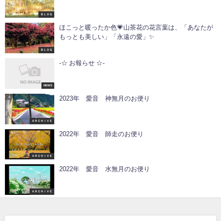
ＢＬＯＧ
ほこっと暖ったか色💗山茶花の花言葉は、「あなたが
もっとも美しい」「永遠の愛」✨
ＢＬＯＧ
-☆ お報らせ ☆-
NEWS
2023年 愛音 神無月のお便り
ＡＲＣＨＩＶＥ
2022年 愛音 師走のお便り
ＡＲＣＨＩＶＥ
2022年 愛音 水無月のお便り
ＡＲＣＨＩＶＥ