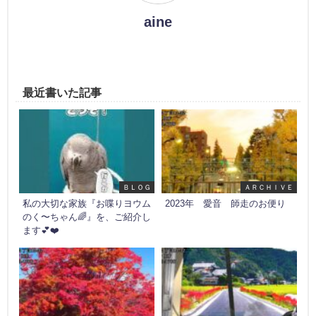
aine
最近書いた記事
ＢＬＯＧ
ＡＲＣＨＩＶＥ
私の大切な家族『お喋りヨウム
2023年 愛音 師走のお便り
のく〜ちゃん🌈』を、ご紹介し
ます💕❤️