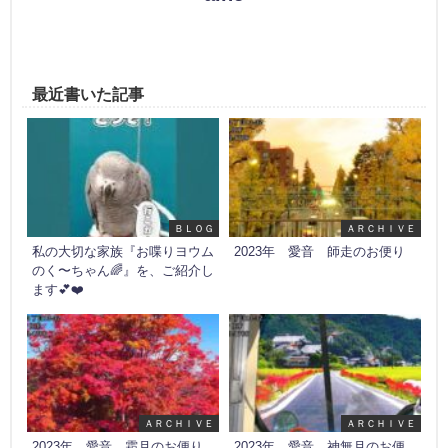
最近書いた記事
ＢＬＯＧ
ＡＲＣＨＩＶＥ
私の大切な家族『お喋りヨウム
2023年 愛音 師走のお便り
のく〜ちゃん🌈』を、ご紹介し
ます💕❤️
ＡＲＣＨＩＶＥ
ＡＲＣＨＩＶＥ
2023年 愛音 霜月のお便り
2023年 愛音 神無月のお便