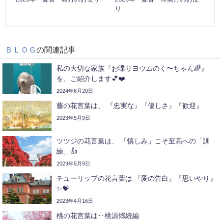
り
ＢＬＯＧ
の関連記事
私の大切な家族『お喋りヨウムのく〜ちゃん🌈』
を、ご紹介します💕❤️
2024年6月20日
藤の花言葉は、 『忠実な』『優しさ』『歓迎』
2023年5月9日
ツツジの花言葉は、 「慎しみ」こそ至高への「訓
練」👍
2023年5月9日
チューリップの花言葉は 『愛の告白』『思いやり』
✨💝
2023年4月16日
桃の花言葉は‥桃源郷続編