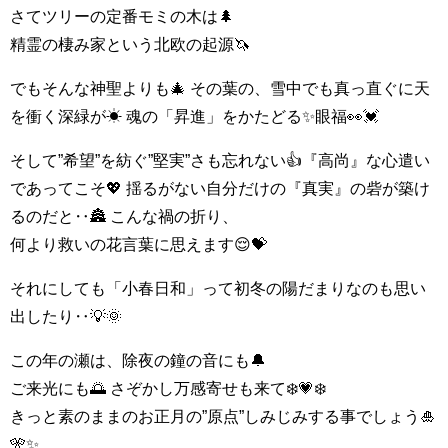
さてツリーの定番モミの木は🌲
精霊の棲み家という北欧の起源🦄
でもそんな神聖よりも🎄 その葉の、雪中でも真っ直ぐに天
を衝く深緑が☀ 魂の「昇進」をかたどる✨眼福👀💓
そして”希望”を紡ぐ”堅実”さも忘れない👍『高尚』な心遣い
であってこそ💖 揺るがない自分だけの『真実』の砦が築け
るのだと‥🏯 こんな禍の折り、
何より救いの花言葉に思えます😌💝
それにしても「小春日和」って初冬の陽だまりなのも思い
出したり‥💡🌞
この年の瀬は、除夜の鐘の音にも🔔
ご来光にも🌅 さぞかし万感寄せも来て❄️💗❄️
きっと素のままのお正月の”原点”しみじみする事でしょう🎍
🎌✨