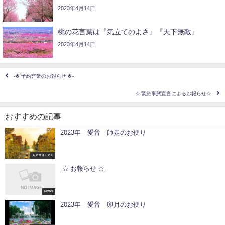
2023年4月14日
桃の花言葉は『気立てのよさ』『天下無敵』
2023年4月14日
-🌟 予約営業のお報らせ 🌟-
☆ 緊急事態宣言によるお報らせ☆
おすすめの記事
2023年 愛音 師走のお便り
ＡＲＣＨＩＶＥ
-☆ お報らせ ☆-
NEWS
2023年 愛音 卯月のお便り