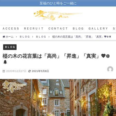
至福のひと時をご一緒に
ＡＣＣＥＳＳ
ＲＥＣＲＵＩＴ
ＣＯＮＴＡＣＴ
ＢＬＯＧ
ＧＡＬＬＥＲＹ
Ｓ
ホーム
ＢＬＯＧ
ＢＬＯＧ
樅の木の花言葉は「高尚」「昇進」「真実」💖❄️🌲
ＢＬＯＧ
樅の木の花言葉は「高尚」「昇進」「真実」💖❄️
🌲
2020年12月27日
2021年5月8日