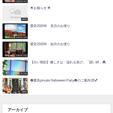
ＡＲＣＨＩＶＥ
🌟お報らせ 🌟
NEWS
愛音2020年 長月のお便り
ＡＲＣＨＩＶＥ
愛音2020年 如月のお便り
ＡＲＣＨＩＶＥ
【白い朝顔】優しさは「溢れる喜び」「固い絆」💑
ＢＬＯＧ
🎃愛音private Halloween Party🎃のご案内 💌💕
NEWS
アーカイブ