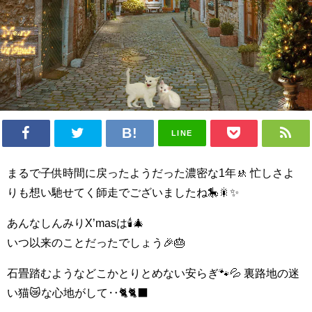
LINE
まるで子供時間に戻ったようだった濃密な1年🚸 忙しさよ
りも想い馳せてく師走でございましたね🎠🎇✨
あんなしんみりX’masは🕯🎄
いつ以来のことだったでしょう🎉🎂
石畳踏むようなどこかとりとめない安らぎ🐾💦 裏路地の迷
い猫😿な心地がして‥🐈🐈‍⬛