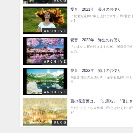
ＢＬＯＧ
愛音 2021年 長月のお便り
『秋暑お見舞い申し上げます🎐』 💌 愛音
カ】...
ＡＲＣＨＩＶＥ
愛音 2022年 弥生のお便り
『いよいよ桜が咲きますね💓』 🌸愛音弥生
ムの...
ＡＲＣＨＩＶＥ
愛音 2022年 如月のお便り
❄愛音 如月のお便り❄ 『余寒お見舞い申し
🎊...
ＡＲＣＨＩＶＥ
藤の花言葉は、 『忠実な』『優し
ただ甘んじてちゃサボリ🫠 とはいえ1つず
ゼ...
ＢＬＯＧ