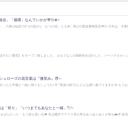
合」「循環」なんていかが💬☃️❄️✨
、六角の結晶で6つの花びら「むつの花」とも❄️✨ 再びの緊急事態宣言📢💦 今年は、大寒
た
話サロン愛音】をオープン致しました。 おもてなしの経験則を活かした、パーソナルセッ
シュローズの花言葉は『微笑み』📕✨
が匂ったら🌹鴉と一緒に帰りましょうか♪🦅 "音楽の秋"心にどんな調べ奏でてますか🎻 もう
葉は「祈り」「いつまでもあなたと一緒」💘✨
影まばらだった‥もう秋も思い出🍁 冬は暖炉でアイス🍨心寄せあうぬくぬくが幸せ🛋️💕 経