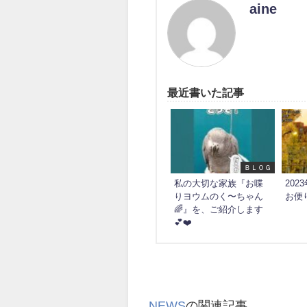
aine
最近書いた記事
ＢＬＯＧ
私の大切な家族『お喋
20
りヨウムのく〜ちゃん
お便
🌈』を、ご紹介します
💕❤️
NEWS
の関連記事