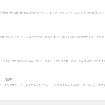
 長月のお便り 💌 月の光に濡れたいと🌛✨ こおろぎささやくあきついり🦗🎶 その窓辺にも
のお便り🌸 〽 桜 さくら 霞か雲か🌸♬ 目映さけむる桜顏✨花のかんばせ煌めくようで🧖 
上げます』🐦 雪割る春告草がフキノトウ❄🌱 21世紀は人類『待望』の花芽分(文)化の始ま
さ』『歓迎』
つ小さな達成ごとに、 必ずご褒美をアゲないと😌 自身を褒める肯定なしには培えないのです⸂