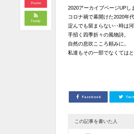
Pocket
2020アーカイブページUP
コロナ禍で幕開けた2020年
Feedly
淀んでも留まらない‥時は
手招く四季折々の風物詩。
自然の息吹こころ頼みに。
私達もその一部でなくては
Facebook
Twi
この記事を書いた人