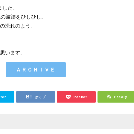
しました。
代の波濤をひしひし。
河の流れのよう。
と思います。
ＡＲＣＨＩＶＥ
tter
はてブ
Pocket
Feedly