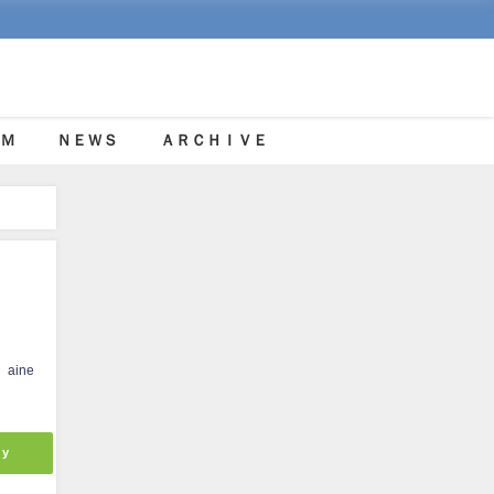
Ｍ
ＮＥＷＳ
ＡＲＣＨＩＶＥ
aine
ly