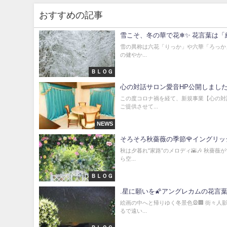
おすすめの記事
雪こそ、冬の華で花❄✨ 花言葉は「絡
雪の異称は六花「りっか」や六華「ろっか」
の健やか...
ＢＬＯＧ
心の対話サロン愛音HP公開しまし
この度コロナ禍を経て、新規事業【心の対
ご提供させて...
NEWS
そろそろ秋薔薇の季節🌹イングリッ
秋は夕暮れ"家路”のメロディ🌇🎶 秋薔薇
ら空...
ＢＬＯＧ
.星に願いを🌠アングレカムの花言
絵画の中へと帰りゆく冬景色🎡🏢 街々人
るで遠い...