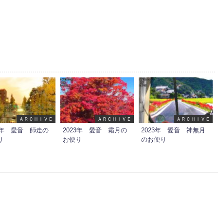
ＡＲＣＨＩＶＥ
ＡＲＣＨＩＶＥ
ＡＲＣＨＩＶＥ
23年 愛音 師走の
2023年 愛音 霜月の
2023年 愛音 神無月
り
お便り
のお便り