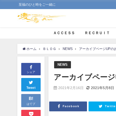
至福のひと時をご一緒に
ＡＣＣＥＳＳ
ＲＥＣＲＵＩＴ
ホーム
ＢＬＯＧ
NEWS
アーカイブページUPの
NEWS
シェア
アーカイブページ
2021年2月16日
2021年5月8日
Tweet
B!
はてブ
Facebook
Twitte