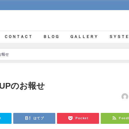
ＣＯＮＴＡＣＴ
ＢＬＯＧ
ＧＡＬＬＥＲＹ
ＳＹＳＴＥ
お報せ
UPのお報せ
r
はてブ
Pocket
Feed